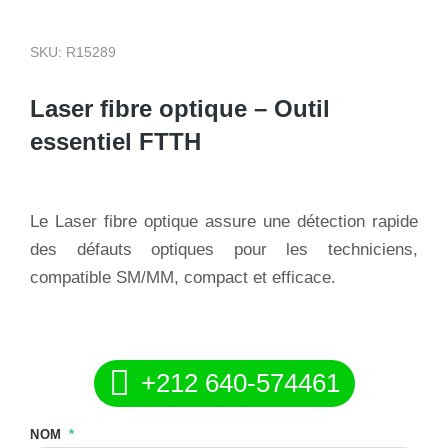
SKU: R15289
Laser fibre optique – Outil
essentiel FTTH
Le Laser fibre optique assure une détection rapide
des défauts optiques pour les techniciens,
compatible SM/MM, compact et efficace.
500,00
د.م.
180,00
د.م.
+212 640-574461
NOM